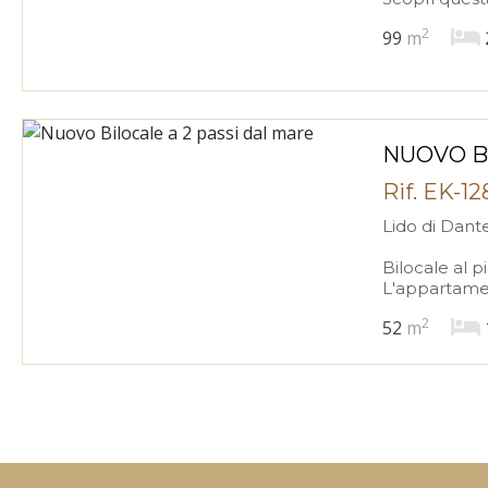
2
99
m
NUOVO B
Rif. EK-1
Lido di Dant
Bilocale al p
L'appartamen
2
52
m