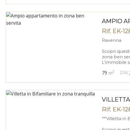
AMPIO A
Rif. EK-1
Ravenna
Scopri quest
zona ben ser
L'immobile si
2
79
m
VILLETTA
Rif. EK-1
**Villetta in
Scopri questa