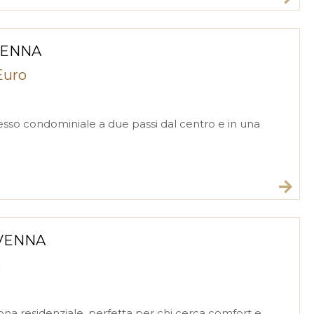
ENNA
Euro
sso condominiale a due passi dal centro e in una
VENNA
o
zona residenziale, perfetta per chi cerca comfort e ...