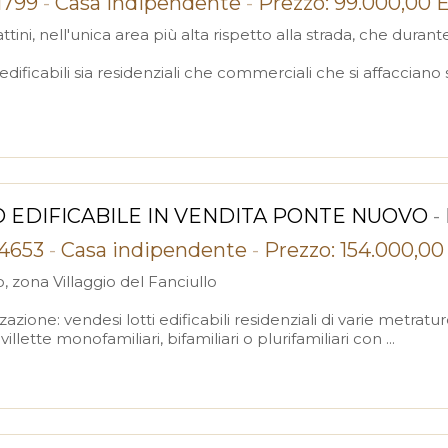
21799
-
Casa indipendente
-
Prezzo: 99.000,00 
tini, nell'unica area più alta rispetto alla strada, che durante
edificabili sia residenziali che commerciali che si affacciano su
 EDIFICABILE IN VENDITA PONTE NUOVO
-
84653
-
Casa indipendente
-
Prezzo: 154.000,00
 zona Villaggio del Fanciullo
azione: vendesi lotti edificabili residenziali di varie metratur
 villette monofamiliari, bifamiliari o plurifamiliari con ...