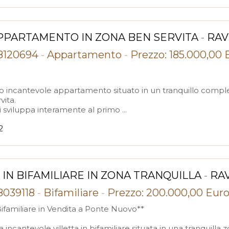
PPARTAMENTO IN ZONA BEN SERVITA
-
RAV
28120694
-
Appartamento
-
Prezzo: 185.000,00 
o incantevole appartamento situato in un tranquillo comple
vita.
 sviluppa interamente al primo ...
2
 IN BIFAMILIARE IN ZONA TRANQUILLA
-
RA
28039118
-
Bifamiliare
-
Prezzo: 200.000,00 Eur
 Bifamiliare in Vendita a Ponte Nuovo**
 incantevole villetta in bifamiliare situata in una tranquilla 