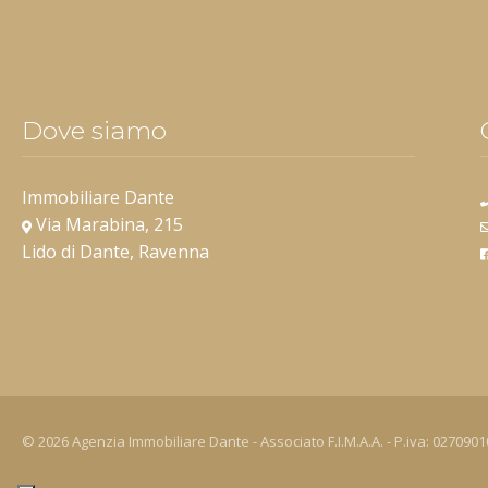
Dove siamo
Immobiliare Dante
Via Marabina, 215
Lido di Dante, Ravenna
© 2026 Agenzia Immobiliare Dante - Associato F.I.M.A.A. - P.iva: 027090