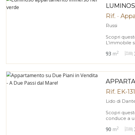
LUMINOS
Rif.
-
Appa
Russi
Scopri quest
L'immobile si
2
93
m
APPARTAM
Rif. EK-1
Lido di Dant
Scopri quest
conduce a un 
2
90
m