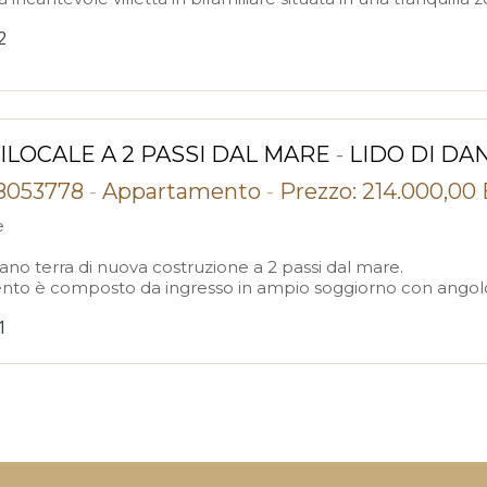
2
ILOCALE A 2 PASSI DAL MARE
-
LIDO DI DA
28053778
-
Appartamento
-
Prezzo: 214.000,00
e
iano terra di nuova costruzione a 2 passi dal mare.
to è composto da ingresso in ampio soggiorno con angolo c
1