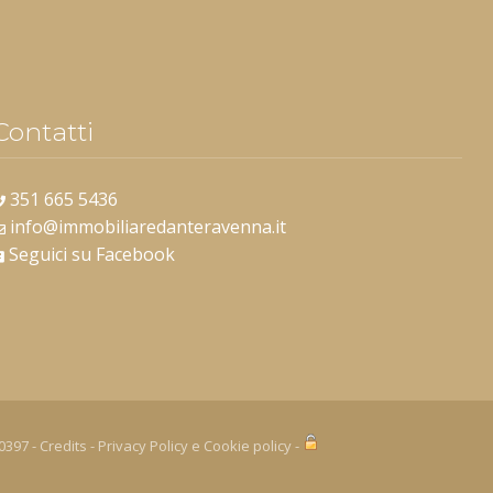
Contatti
351 665 5436
info@immobiliaredanteravenna.it
Seguici su Facebook
10397 -
Credits
-
Privacy Policy
e
Cookie policy
-